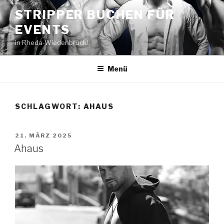
Zum
STRIPPER BUCHEN FÜR
Inhalt
EVENTS
springen
in Rheda-Wiedenbrück!
Menü
SCHLAGWORT:
AHAUS
VERÖFFENTLICHT
21. MÄRZ 2025
AM
Ahaus