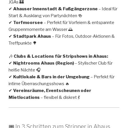
JGAs 🏰
✔
Ahauser Innenstadt & Fußgängerzone
– Ideal für
Start & Ausklang von Partynächten 🍻
✔
Torfmoorsee
– Perfekt für Vorfeiern & entspannte
Gruppenmomente am Wasser 🌅
✔
Stadtpark Ahaus
– Für Fotos, Outdoor-Aktionen &
Treffpunkte 🌳
🎶
Clubs & Locations für Stripshows in Ahaus:
✔
Nightrooms Ahaus (Region)
– Stylischer Club für
heiße Nächte 🎧
✔
Kultlokale & Bars in der Umgebung
– Perfekt für
intime Überraschungsshows 🔥
✔
Vereinsräume, Eventscheunen oder
Mietlocations
– flexibel & diskret 💃
🎟 In 3 Schritten zum Stripper in Ahaus