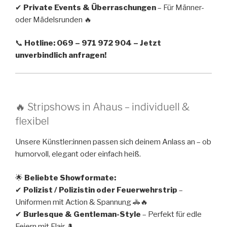
✔
Private Events & Überraschungen
– Für Männer-
oder Mädelsrunden 🔥
📞
Hotline: 069 – 971 972 904 – Jetzt
unverbindlich anfragen!
🔥 Stripshows in Ahaus – individuell &
flexibel
Unsere Künstler:innen passen sich deinem Anlass an – ob
humorvoll, elegant oder einfach heiß.
🌟
Beliebte Showformate:
✔
Polizist / Polizistin oder Feuerwehrstrip
–
Uniformen mit Action & Spannung 🚓🔥
✔
Burlesque & Gentleman-Style
– Perfekt für edle
Feiern mit Flair 🎩