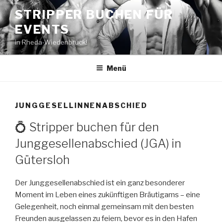
Zum
STRIPPER BUCHEN FÜR
Inhalt
EVENTS
springen
in Rheda-Wiedenbrück!
Menü
JUNGGESELLINNENABSCHIED
💍 Stripper buchen für den
Junggesellenabschied (JGA) in
Gütersloh
Der Junggesellenabschied ist ein ganz besonderer
Moment im Leben eines zukünftigen Bräutigams – eine
Gelegenheit, noch einmal gemeinsam mit den besten
Freunden ausgelassen zu feiern, bevor es in den Hafen