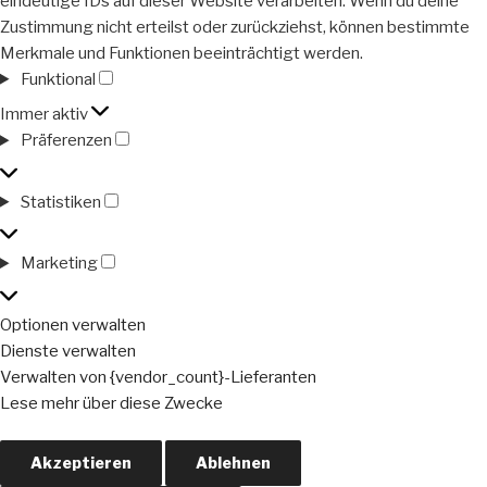
eindeutige IDs auf dieser Website verarbeiten. Wenn du deine
Zustimmung nicht erteilst oder zurückziehst, können bestimmte
Merkmale und Funktionen beeinträchtigt werden.
Funktional
Funktional
Immer aktiv
Präferenzen
Präferenzen
Statistiken
Statistiken
Marketing
Marketing
Optionen verwalten
Dienste verwalten
Verwalten von {vendor_count}-Lieferanten
Lese mehr über diese Zwecke
Akzeptieren
Ablehnen