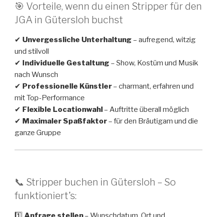
🎯 Vorteile, wenn du einen Stripper für den
JGA in Gütersloh buchst
✔
Unvergessliche Unterhaltung
– aufregend, witzig
und stilvoll
✔
Individuelle Gestaltung
– Show, Kostüm und Musik
nach Wunsch
✔
Professionelle Künstler
– charmant, erfahren und
mit Top-Performance
✔
Flexible Locationwahl
– Auftritte überall möglich
✔
Maximaler Spaßfaktor
– für den Bräutigam und die
ganze Gruppe
📞 Stripper buchen in Gütersloh – So
funktioniert’s:
1️⃣
Anfrage stellen
– Wunschdatum, Ort und