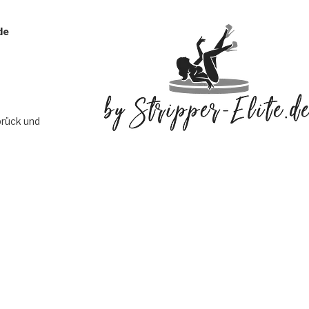
de
brück und