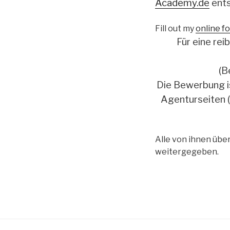
Academy.de
ents
Fill out my
online f
Für eine rei
(B
Die Bewerbung is
Agenturseiten (
Alle von ihnen übe
weitergegeben.