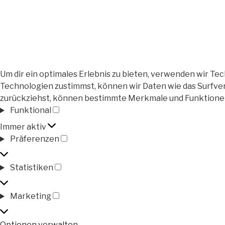
Um dir ein optimales Erlebnis zu bieten, verwenden wir T
Technologien zustimmst, können wir Daten wie das Surfver
zurückziehst, können bestimmte Merkmale und Funktione
Funktional
Funktional
Immer aktiv
Präferenzen
Präferenzen
Statistiken
Statistiken
Marketing
Marketing
Optionen verwalten