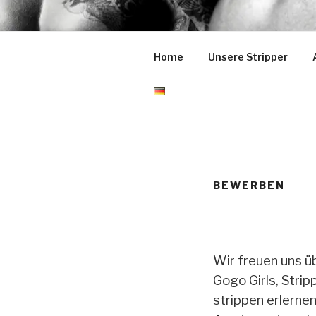
Zum
Inhalt
STRIPPER
springen
Home
Unsere Stripper
in Rheda-Wiedenbrück!
BEWERBEN
Wir freuen uns ü
Gogo Girls, Strip
strippen erlerne