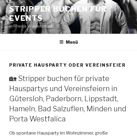
Zum
STRIPPER BUCHEN FÜR
Inhalt
EVENTS
springen
in Rheda-Wiedenbrück!
Menü
PRIVATE HAUSPARTY ODER VEREINSFEIER
🏡 Stripper buchen für private
Hauspartys und Vereinsfeiern in
Gütersloh, Paderborn, Lippstadt,
Hameln, Bad Salzuflen, Minden und
Porta Westfalica
Ob spontane Hausparty im Wohnzimmer, große