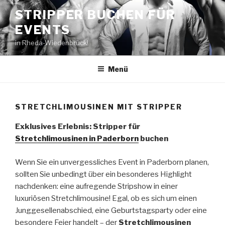
Zum
STRIPPER BUCHEN FÜR
Inhalt
EVENTS
springen
in Rheda-Wiedenbrück!
Menü
STRETCHLIMOUSINEN MIT STRIPPER
Exklusives Erlebnis: Stripper für
Stretchlimousinen in Paderborn
buchen
Wenn Sie ein unvergessliches Event in Paderborn planen,
sollten Sie unbedingt über ein besonderes Highlight
nachdenken: eine aufregende Stripshow in einer
luxuriösen Stretchlimousine! Egal, ob es sich um einen
Junggesellenabschied, eine Geburtstagsparty oder eine
besondere Feier handelt – der
Stretchlimousinen