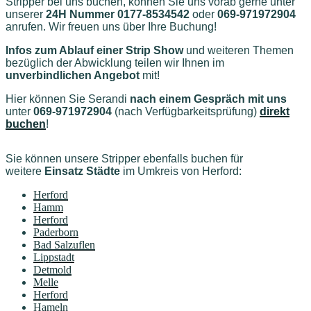
Stripper bei uns buchen, können Sie uns vorab gerne unter
unserer
24H Nummer 0177-8534542
oder
069-971972904
anrufen. Wir freuen uns über Ihre Buchung!
Infos zum Ablauf einer Strip Show
und weiteren Themen
bezüglich der Abwicklung teilen wir Ihnen im
unverbindlichen Angebot
mit!
Hier können Sie Serandi
nach einem Gespräch mit uns
unter
069-971972904
(nach Verfügbarkeitsprüfung)
direkt
buchen
!
Sie können unsere Stripper ebenfalls buchen für
weitere
Einsatz Städte
im Umkreis von Herford
:
Herford
Hamm
Herford
Paderborn
Bad Salzuflen
Lippstadt
Detmold
Melle
Herford
Hameln