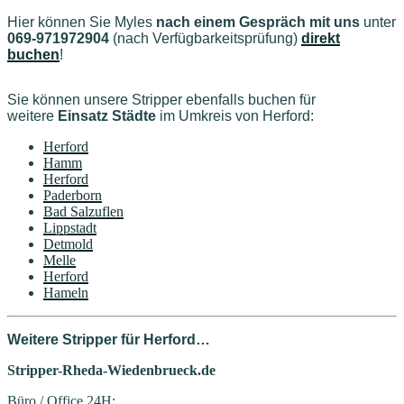
Hier können Sie Myles
nach einem Gespräch mit uns
unter
069-971972904
(nach Verfügbarkeitsprüfung)
direkt
buchen
!
Sie können unsere Stripper ebenfalls buchen für
weitere
Einsatz Städte
im Umkreis von Herford
:
Herford
Hamm
Herford
Paderborn
Bad Salzuflen
Lippstadt
Detmold
Melle
Herford
Hameln
Weitere Stripper für Herford…
Stripper-Rheda-Wiedenbrueck.de
Büro / Office 24H: